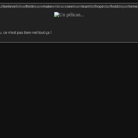
ull
believe
follow
think
leave
make
embrace
see
learn
learn
fall
hope
start
hold
depart
rem
u. ce n'est pas bien net tout ça !