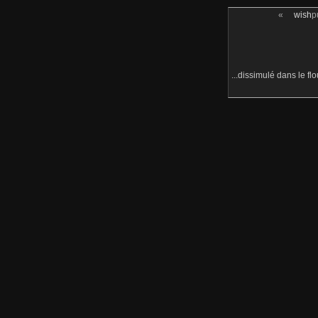
«
wish
p
...dissimulé dans le flo