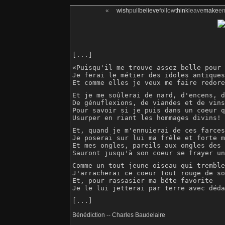
«
wish
pull
believe
follow
think
leave
make
e
[...]
«Puisqu'il me trouve assez belle pour 
Je ferai le métier des idoles antiques
Et comme elles je veux me faire redore
Et je me soûlerai de nard, d'encens, d
De génuflexions, de viandes et de vins
Pour savoir si je puis dans un coeur q
Usurper en riant les hommages divins!
Et, quand je m'ennuierai de ces farces
Je poserai sur lui ma frêle et forte m
Et mes ongles, pareils aux ongles des 
Sauront jusqu'à son coeur se frayer un
Comme un tout jeune oiseau qui tremble
J'arracherai ce coeur tout rouge de so
Et, pour rassasier ma bête favorite

Je le lui jetterai par terre avec déda
Bénédiction -- Charles Baudelaire