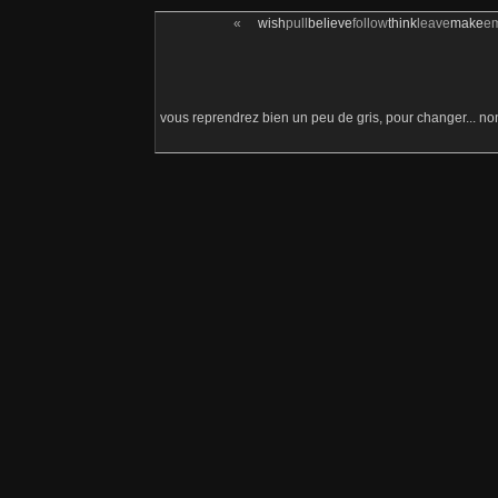
«
wish
pull
believe
follow
think
leave
make
e
vous reprendrez bien un peu de gris, pour changer... no