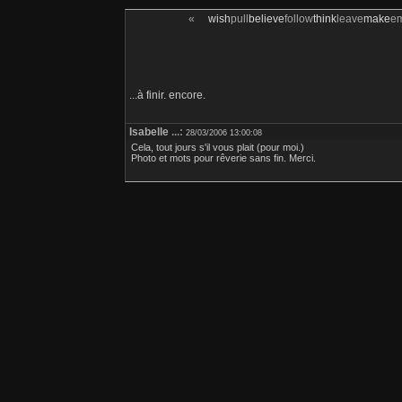
«
wish
pull
believe
follow
think
leave
make
e
...à finir. encore.
Isabelle
...:
28/03/2006 13:00:08
Cela, tout jours s'il vous plait (pour moi.)
Photo et mots pour rêverie sans fin. Merci.