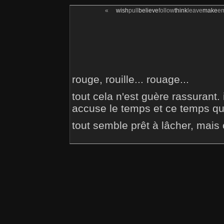
«
wish
pull
believe
follow
think
leave
make
e
rouge, rouille... rouage...
tout cela n'est guère rassurant. 
accuse le temps et ce temps qui
tout semble prêt à lâcher, mais ç