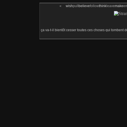
«
wish
pull
believe
follow
think
leave
make
e
ça va-t-il bientôt cesser toutes ces choses qui tombent 