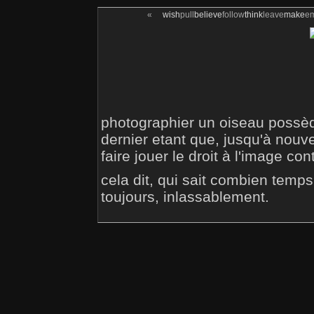
«
wish
pull
believe
follow
think
leave
make
e
photographier un oiseau possè
dernier etant que, jusqu'à nouv
faire jouer le droit à l'image c
cela dit, qui sait combien temps 
toujours, inlassablement.