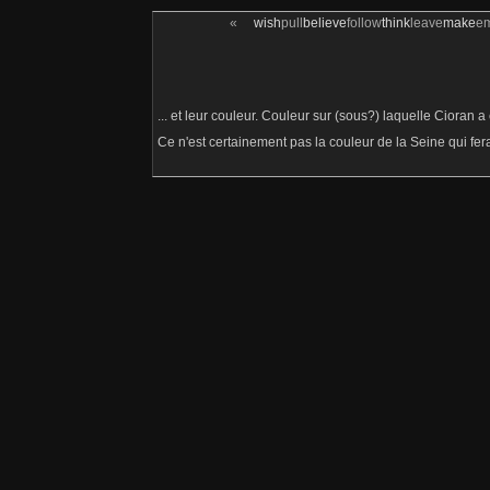
«
wish
pull
believe
follow
think
leave
make
e
... et leur couleur. Couleur sur (sous?) laquelle Cioran 
Ce n'est certainement pas la couleur de la Seine qui fera