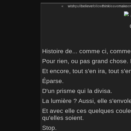
«
wish
pull
believe
follow
think
leave
make
e
Histoire de... comme ci, comme
Pour rien, ou pas grand chose. P
Et encore, tout s'en ira, tout s'en
Éparse.
D'un prisme qui la divisa.
La lumière ? Aussi, elle s'envol
Et avec elle ces quelques coule
qu'elles soient.
Stop.