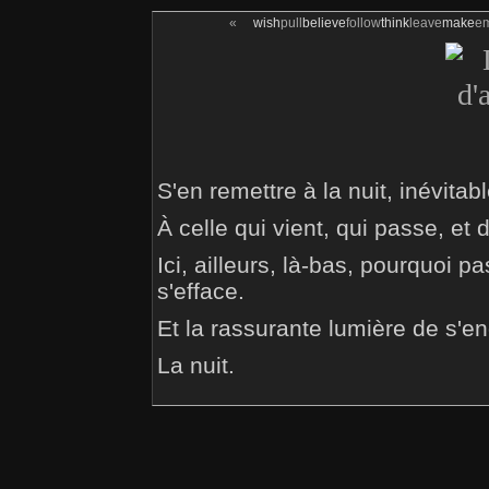
«
wish
pull
believe
follow
think
leave
make
e
S'en remettre à la nuit, inévitab
À celle qui vient, qui passe, e
Ici, ailleurs, là-bas, pourquoi pa
s'efface.
Et la rassurante lumière de s'e
La nuit.