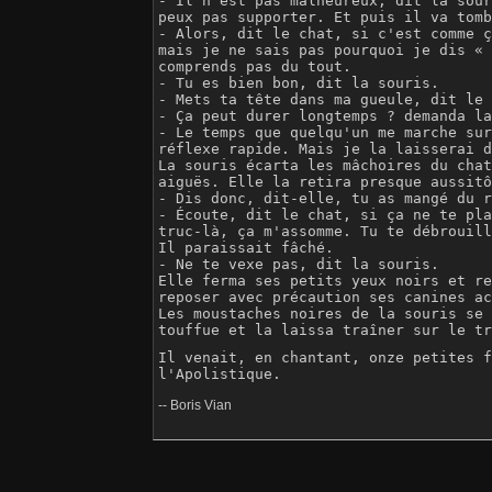
- Il n'est pas malheureux, dit la sour
peux pas supporter. Et puis il va tomb
- Alors, dit le chat, si c'est comme ç
mais je ne sais pas pourquoi je dis « 
comprends pas du tout.

- Tu es bien bon, dit la souris.

- Mets ta tête dans ma gueule, dit le 
- Ça peut durer longtemps ? demanda la
- Le temps que quelqu'un me marche sur
réflexe rapide. Mais je la laisserai d
La souris écarta les mâchoires du chat
aiguës. Elle la retira presque aussitô
- Dis donc, dit-elle, tu as mangé du r
- Écoute, dit le chat, si ça ne te pla
truc-là, ça m'assomme. Tu te débrouill
Il paraissait fâché.

- Ne te vexe pas, dit la souris.

Elle ferma ses petits yeux noirs et re
reposer avec précaution ses canines ac
Les moustaches noires de la souris se 
touffue et la laissa traîner sur le tr
Il venait, en chantant, onze petites f
-- Boris Vian