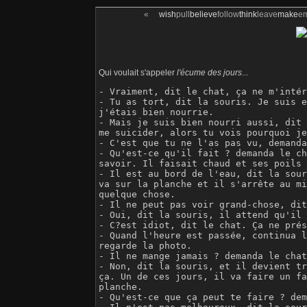
«
wish
pull
believe
follow
think
leave
make
e
Qui voulait s'appeler
l'écume des jours
...
- Vraiment, dit le chat, ça ne m'intér
- Tu as tort, dit la souris. Je suis e
j'étais bien nourrie.

- Mais je suis bien nourri aussi, dit 
me suicider, alors tu vois pourquoi je
- C'est que tu ne l'as pas vu, demanda
- Qu'est-ce qu'il fait ? demanda le ch
savoir. Il faisait chaud et ses poils 
- Il est au bord de l'eau, dit la sour
va sur la planche et il s'arrête au mi
quelque chose.

- Il ne peut pas voir grand-chose, dit
- Oui, dit la souris, il attend qu'il 
- C?est idiot, dit le chat. Ça ne prés
- Quand l'heure est passée, continua l
regarde la photo.

- Il ne mange jamais ? demanda le chat
- Non, dit la souris, et il devient tr
ça. Un de ces jours, il va faire un fa
planche.

- Qu'est-ce que ça peut te faire ? dem