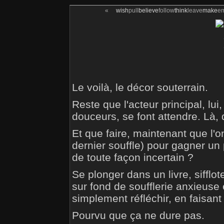
«
wish
pull
believe
follow
think
leave
make
e
Le voilà, le décor souterrain.
Reste que l'acteur principal, lu
douceurs, se font attendre. Là, 
Et que faire, maintenant que l'on
dernier souffle) pour gagner un
de toute façon incertain ?
Se plonger dans un livre, sifflo
sur fond de soufflerie anxieuse
simplement réfléchir, en faisant 
Pourvu que ça ne dure pas.