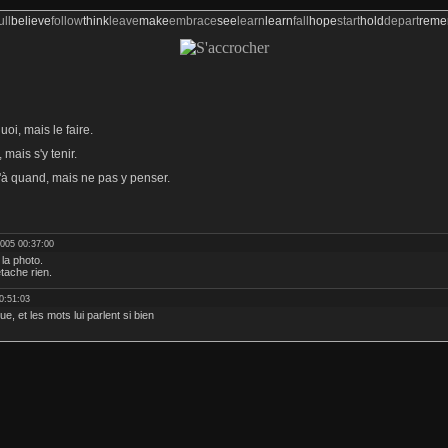
ull
believe
follow
think
leave
make
embrace
see
learn
learn
fall
hope
start
hold
depart
rem
oi, mais le faire.
 mais s'y tenir.
'à quand, mais ne pas y penser.
2005 00:37:00
 la photo.
tache rien.
0:51:03
ue, et les mots lui parlent si bien