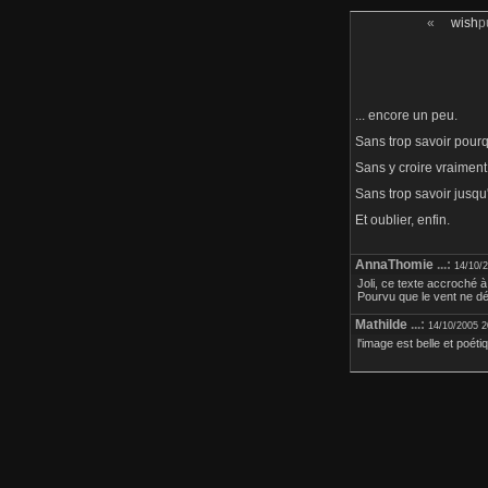
«
wish
p
... encore un peu.
Sans trop savoir pourqu
Sans y croire vraiment,
Sans trop savoir jusqu
Et oublier, enfin.
AnnaThomie
...:
14/10/
Joli, ce texte accroché à
Pourvu que le vent ne dé
Mathilde
...:
14/10/2005 2
l'image est belle et poétiq