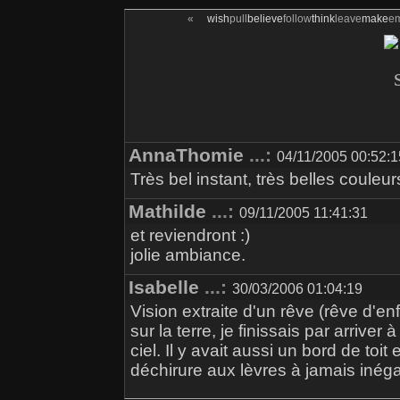
«
wish
pull
believe
follow
think
leave
make
e
AnnaThomie
...:
04/11/2005 00:52:1
Très bel instant, très belles couleur
Mathilde
...:
09/11/2005 11:41:31
et reviendront :)
jolie ambiance.
Isabelle
...:
30/03/2006 01:04:19
Vision extraite d'un rêve (rêve d'e
sur la terre, je finissais par arriver
ciel. Il y avait aussi un bord de toit
déchirure aux lèvres à jamais inéga