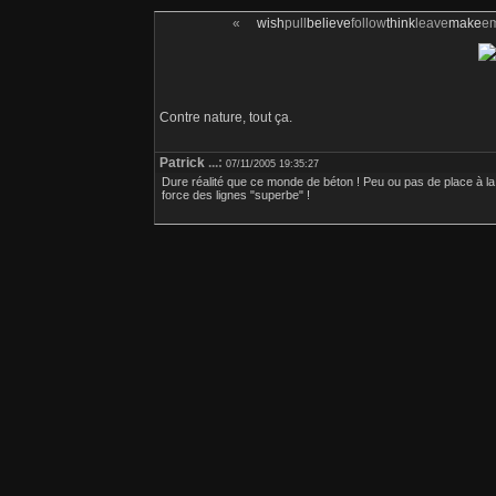
«
wish
pull
believe
follow
think
leave
make
e
Contre nature, tout ça.
Patrick
...:
07/11/2005 19:35:27
Dure réalité que ce monde de béton ! Peu ou pas de place à la
force des lignes "superbe" !