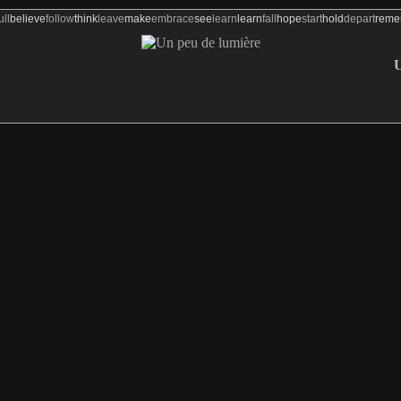
ull
believe
follow
think
leave
make
embrace
see
learn
learn
fall
hope
start
hold
depart
rem
Un