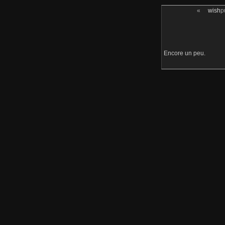
«
wish
p
Encore un peu.