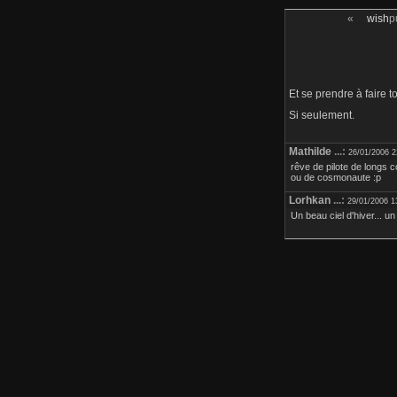
«
wish
p
Et se prendre à faire t
Si seulement.
Mathilde
...:
26/01/2006 2
rêve de pilote de longs co
ou de cosmonaute :p
Lorhkan
...:
29/01/2006 1
Un beau ciel d'hiver... u