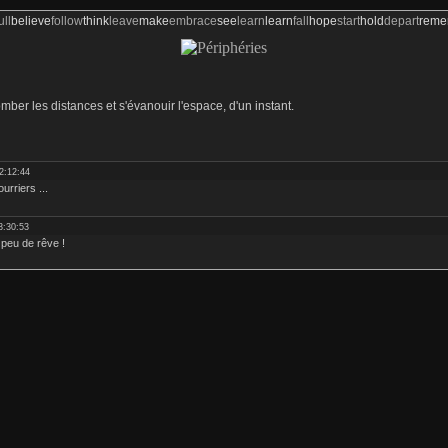
ull
believe
follow
think
leave
make
embrace
see
learn
learn
fall
hope
start
hold
depart
rem
omber les distances et s'évanouir l'espace, d'un instant.
2:12:44
urriers ...
3:30:53
n peu de rêve !