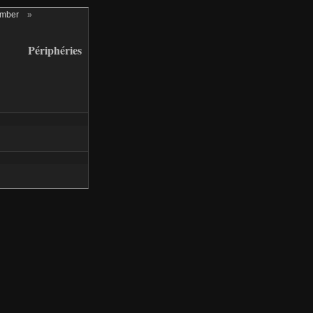
ember
»
Périphéries