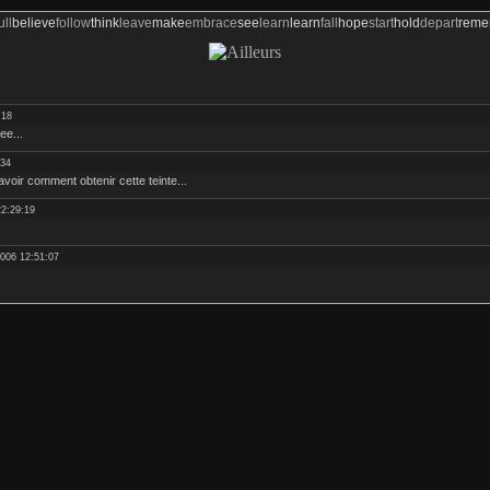
ull
believe
follow
think
leave
make
embrace
see
learn
learn
fall
hope
start
hold
depart
rem
:18
ee...
:34
avoir comment obtenir cette teinte...
22:29:19
2006 12:51:07