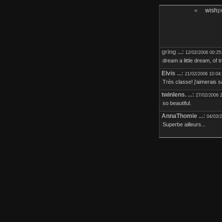
«
wish
p
gring ...:
12/02/2006 00:25
dream a little dream, of tr
Elvis
...:
21/02/2006 10:04
Très classe! j'aimerais s
twinlens.
...:
27/02/2006 
so beautiful.
AnnaThomie
...:
04/03/
Superbe ailleurs...