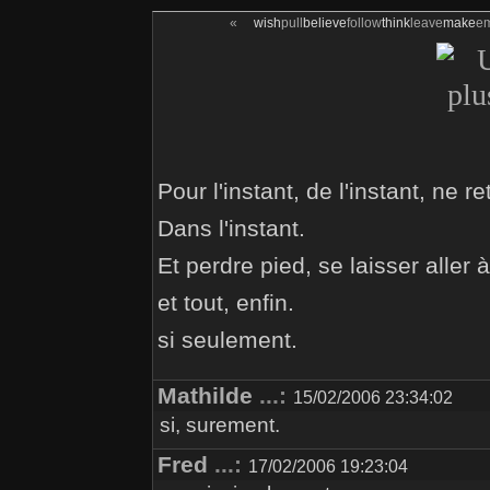
«
wish
pull
believe
follow
think
leave
make
e
Pour l'instant, de l'instant, ne r
Dans l'instant.
Et perdre pied, se laisser aller 
et tout, enfin.
si seulement.
Mathilde
...:
15/02/2006 23:34:02
si, surement.
Fred
...:
17/02/2006 19:23:04