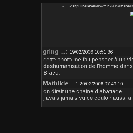
«
wish
pull
believe
follow
think
leave
make
e
gring ...:
19/02/2006 10:51:36
cette photo me fait penseer à un vie
déshumanisation de l'homme dans le
Bravo.
Mathilde
...:
20/02/2006 07:43:10
on dirait une chaine d'abattage ...
j'avais jamais vu ce couloir aussi a