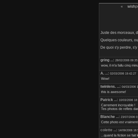
«
wish
p
Juste des morceaux, de
Quelques couleurs, ou
De quoi s'y perdre, s'y
gring
...:
28/02/2006 09:35
wow, il m'a fallu cinq mi
A.
...:
02/03/2006 19:42:27
Wow!
twinlens.
...:
04/03/2006 
this is awesome!
Patrick
...:
10/03/2006 18
Carrement incroyable !
Tes photos de reflets dan
Blanche
...:
23/07/2006 0
Cette photo est vraiment 
colette ...:
14/09/2006 16:
...quand la fiction se fait