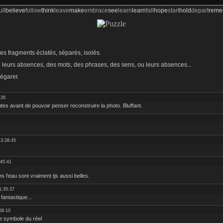
ull
believe
follow
think
leave
make
embrace
see
learn
learn
fall
hope
start
hold
depart
rem
s fragments éclatés, séparés, isolés.
 leurs absences, des mots, des phrases, des sens, ou leurs absences...
 égarer.
:26
nutes avant de pouvoir penser reconstruire la photo. Bluffant.
13:28:45
:45:41
s l'eau sont vraiment tjs aussi belles.
1:35:37
fantastique...
58:10
 le symbole du réel