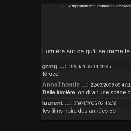
«
wish
pull
believe
follow
think
leave
make
e
Lumière sur ce qu'il se trame l
gring
...:
19/03/2006 14:49:45
féroce
AnnaThomie ...:
22/03/2006 09:47:
Belle lumière, on dirait une scène d
laurent
...:
23/04/2006 02:46:38
les films noirs des années 50