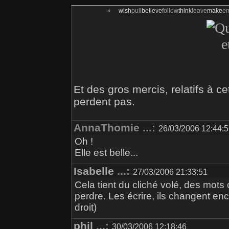
«
wish
pull
believe
follow
think
leave
make
e
Et des gros mercis, relatifs à c
perdent pas.
AnnaThomie ...:
26/03/2006 12:44:
Oh !
Elle est belle...
Isabelle
...:
27/03/2006 21:33:51
Cela tient du cliché volé, des mot
perdre. Les écrire, ils changent enc
droit)
phil
...:
30/03/2006 12:18:46