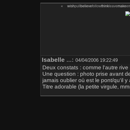
«
wish
pull
believe
follow
think
leave
make
e
Isabelle
...:
04/04/2006 19:22:49
Deux constats : comme l'autre rive
Une question : photo prise avant d
jamais oublier où est le pont/qu'il y
Titre adorable (la petite virgule, mm