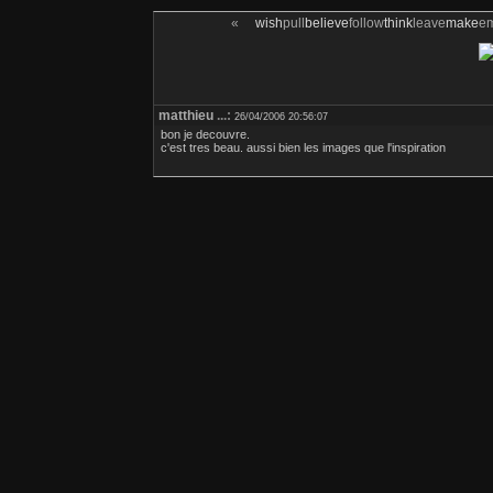
«
wish
pull
believe
follow
think
leave
make
e
matthieu
...:
26/04/2006 20:56:07
bon je decouvre.
c'est tres beau. aussi bien les images que l'inspiration