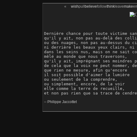
«
wish
pull
believe
follow
think
leave
make
e
Dernière chance pour toute victime san
qu'il y ait, non pas au-delà des colli
ou des nuages, non pas au-dessus du ci
ni derrière les beaux yeux clairs, ni 
dans les seins nus, mais on ne sait co
mêlé au monde que nous traversons, 

qu'il y ait, imprégnant ses moindres p
de cela que la voix ne peut nommer, de
que rien ne mesure, afin qu'encore

il soit possible d'aimer la lumière

ou seulement de la comprendre, 

ou simplement, encore, de la voir

elle comme la terre de recueille, 

-- Philippe Jaccottet