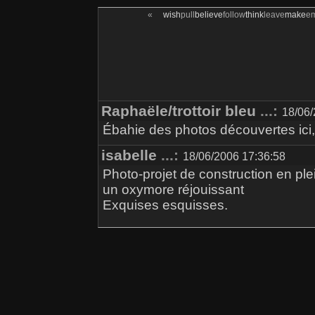
«
wish
pull
believe
follow
think
leave
make
e
Raphaële/trottoir bleu
...:
18/06/
Ébahie des photos découvertes ici,
isabelle
...:
18/06/2006 17:36:58
Photo-projet de construction en p
un oxymore réjouissant
Exquises esquisses.