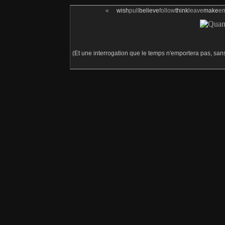
«
wish
pull
believe
follow
think
leave
make
e
(Et une interrogation que le temps n'emportera pas, sans