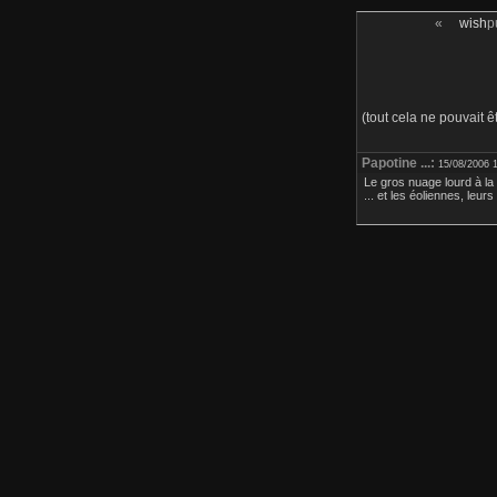
«
wish
p
(tout cela ne pouvait ê
Papotine ...:
15/08/2006 
Le gros nuage lourd à la s
... et les éoliennes, leur