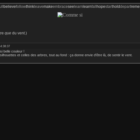
ull
believe
follow
think
leave
make
embrace
see
learn
learn
fall
hope
start
hold
depart
rem
tre
que
du vent.)
14:38:37
i belle couleur !
s silhouettes et celles des arbres, tout au fond : ça donne envie d'être là, de sentir le vent.