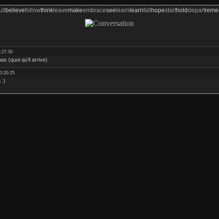
ull
believe
follow
think
leave
make
embrace
see
learn
learn
fall
hope
start
hold
depart
rem
:27:30
as (quoi qu'il arrive).
0:20:25
 :)