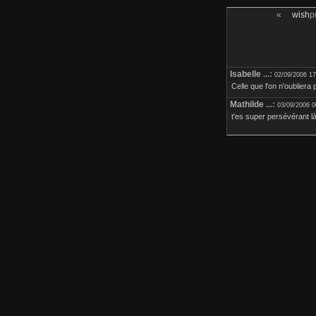
«
wish
p
Isabelle
...:
02/09/2006 17
Celle que l'on n'oubliera p
Mathilde
...:
03/09/2006 0
t'es super persévérant là