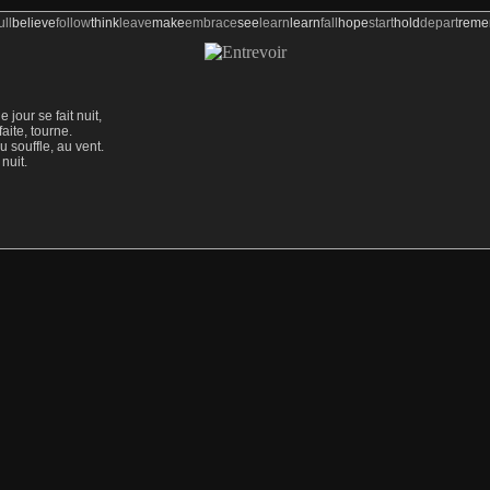
ull
believe
follow
think
leave
make
embrace
see
learn
learn
fall
hope
start
hold
depart
rem
jour se fait nuit,
éfaite, tourne.
 souffle, au vent.
nuit.