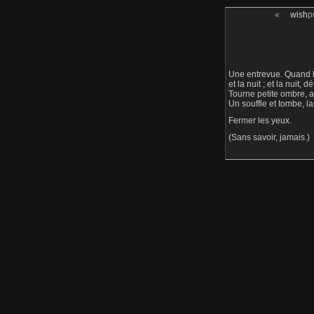
«
wish
p
Une entrevue. Quand le 
et la nuit ; et la nuit, d
Tourne petite ombre, au
Un souffle et tombe, la 
Fermer les yeux.
(Sans savoir, jamais.)