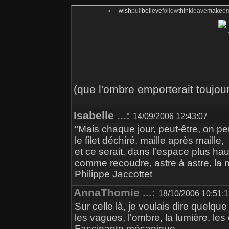
«
wish
pull
believe
follow
think
leave
make
e
(que l'ombre emporterait toujour
Isabelle
...:
14/09/2006 12:43:07
"Mais chaque jour, peut-être, on pe
le filet déchiré, maille après maille,
et ce serait, dans l'espace plus hau
comme recoudre, astre à astre, la nu
Philippe Jaccottet
AnnaThomie ...:
18/10/2006 10:51:
Sur celle là, je voulais dire quelq
les vagues, l'ombre, la lumière, les 
Fascinante mécanique.