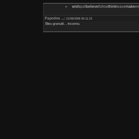
«
wish
pull
believe
follow
think
leave
make
e
Papotine ...:
21/09/2006 00:11:15
Bleu granulé... inconnu.