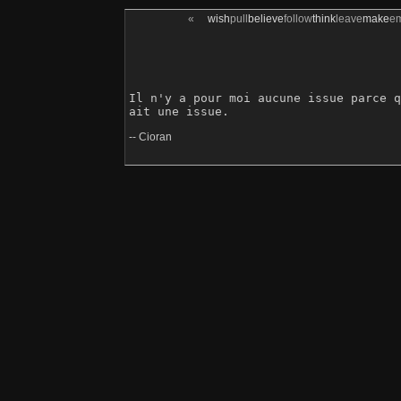
«
wish
pull
believe
follow
think
leave
make
e
Il n'y a pour moi aucune issue parce q
-- Cioran