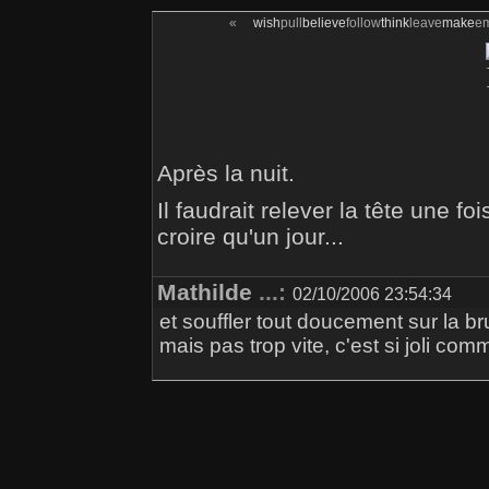
«
wish
pull
believe
follow
think
leave
make
e
Après la nuit.
Il faudrait relever la tête une fo
croire qu'un jour...
Mathilde
...:
02/10/2006 23:54:34
et souffler tout doucement sur la b
mais pas trop vite, c'est si joli co