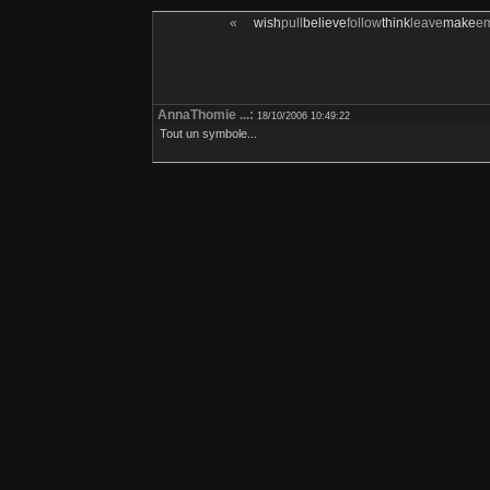
«
wish
pull
believe
follow
think
leave
make
e
AnnaThomie ...:
18/10/2006 10:49:22
Tout un symbole...