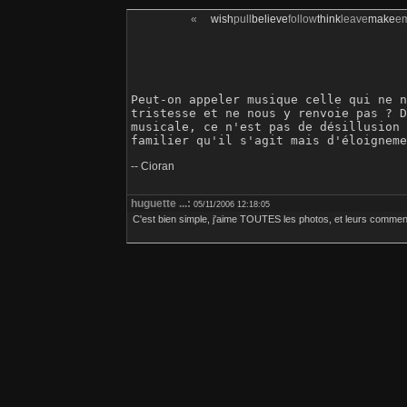
«
wish
pull
believe
follow
think
leave
make
e
Peut-on appeler musique celle qui ne n
tristesse et ne nous y renvoie pas ? D
musicale, ce n'est pas de désillusion 
-- Cioran
huguette ...:
05/11/2006 12:18:05
C'est bien simple, j'aime TOUTES les photos, et leurs comme