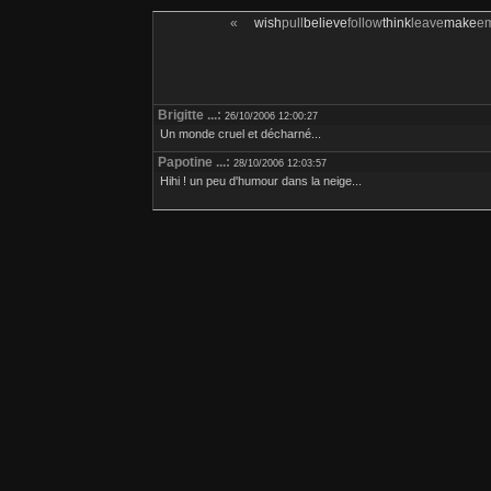
«
wish
pull
believe
follow
think
leave
make
e
Brigitte ...:
26/10/2006 12:00:27
Un monde cruel et décharné...
Papotine ...:
28/10/2006 12:03:57
Hihi ! un peu d'humour dans la neige...