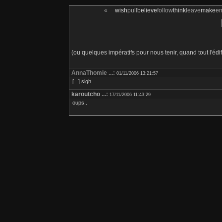
«
wish
pull
believe
follow
think
leave
make
e
(ou quelques impératifs pour nous tenir, quand tout l'éd
AnnaThomie ...:
01/11/2006 13:21:57
[...] sigh.
karoutcho
...:
17/11/2006 11:43:29
oups..