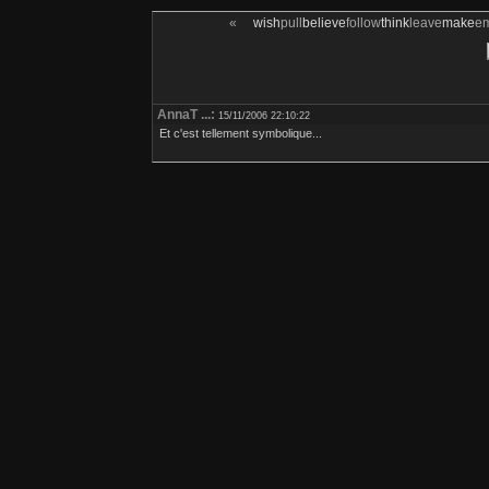
«
wish
pull
believe
follow
think
leave
make
e
AnnaT ...:
15/11/2006 22:10:22
Et c'est tellement symbolique...