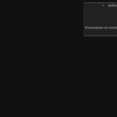
«
wish
p
Reconstruire un monde