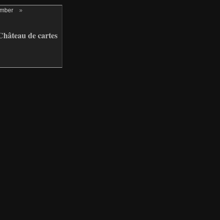
ember
»
hâteau de cartes