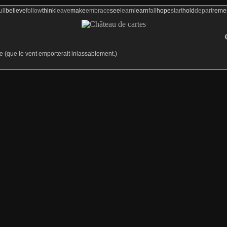
ull
believe
follow
think
leave
make
embrace
see
learn
learn
fall
hope
start
hold
depart
rem
C
 (que le vent emporterait inlassablement.)