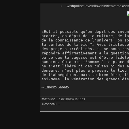
«
wish
pull
believe
follow
think
leave
make
e
«Est-il possible qu'en dépit des inven
progrès, en dépit de la culture, de la
de la connaissance de l'univers, on so
la surface de la vie ?» Avec tristesse
des projets irréalisés, il ne nous res
répondre affirmativement à la question
parce que la sagesse est d'être fidèle
humaine. Qu'a mis l'homme à la place d
ne s'est libéré ni des cultes ni des a
demeure, n'est plus à présent le lieu 
de l'abnégation, mais le bien-être, l'
-- Ernesto Sabato
Mathilde
...:
28/11/2006 10:16:19
c'est beau ...