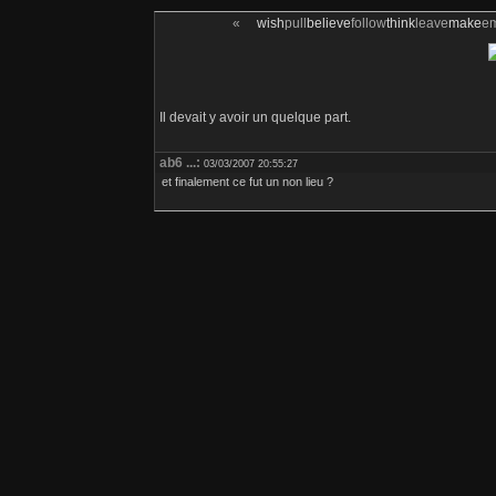
«
wish
pull
believe
follow
think
leave
make
e
Il devait y avoir un quelque part.
ab6 ...:
03/03/2007 20:55:27
et finalement ce fut un non lieu ?