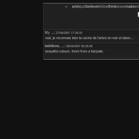
«
wish
pull
believe
follow
think
leave
make
e
My ...:
27/04/2007 17:26:10
oué, je reconnais bien la racine de l'arbre en noir et blanc...
twinlens.
...:
28/04/2007 00:26:06
beautiful colours. fresh from a fairytale.