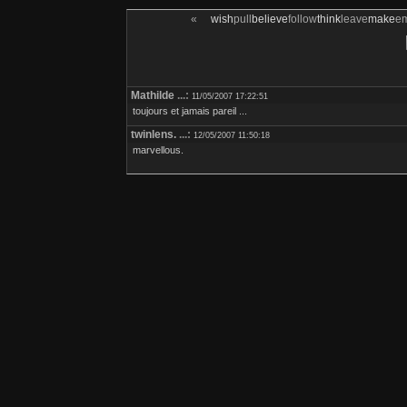
«
wish
pull
believe
follow
think
leave
make
e
Mathilde
...:
11/05/2007 17:22:51
toujours et jamais pareil ...
twinlens.
...:
12/05/2007 11:50:18
marvellous.