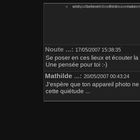
«
wish
pull
believe
follow
think
leave
make
e
Noute ...:
17/05/2007 15:38:35
Se poser en ces lieux et écouter la
Une pensée pour toi :-)
Mathilde
...:
20/05/2007 00:43:24
J'espère que ton appareil photo ne f
cette quiétude ...