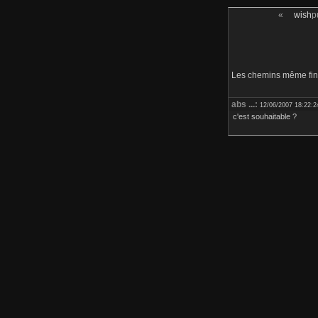
«
wish
p
Les chemins même finir
abs ...:
12/06/2007 18:22:2
c'est souhaitable ?