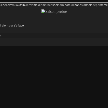
ull
believe
follow
think
leave
make
embrace
see
learn
learn
fall
hope
start
hold
depart
rem
aient par s'effacer.
4