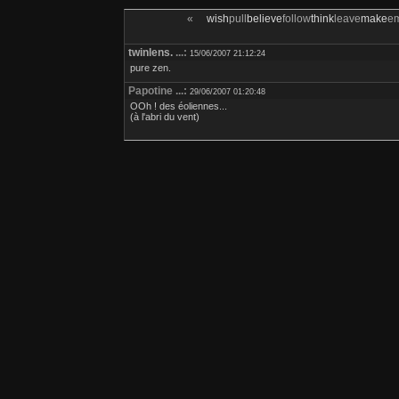
«
wish
pull
believe
follow
think
leave
make
e
twinlens.
...:
15/06/2007 21:12:24
pure zen.
Papotine ...:
29/06/2007 01:20:48
OOh ! des éoliennes...
(à l'abri du vent)