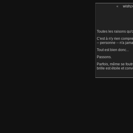
«
wish
p
Toutes les raisons qu'
C'est à n'y rien compre
-- personne -- n'a jamai
Tout est bien donc...
Passons.
Parfois, même se foutr
brille est étoile et co