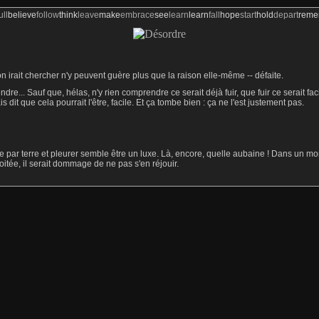
ull
believe
follow
think
leave
make
embrace
see
learn
learn
fall
hope
start
hold
depart
rem
on irait chercher n'y peuvent guère plus que la raison elle-même -- défaite.
ndre... Sauf que, hélas, n'y rien comprendre ce serait déjà fuir, que fuir ce serait f
s dit que cela pourrait l'être, facile. Et ça tombe bien : ça ne l'est justement pas.
e par terre et pleurer semble être un luxe. Là, encore, quelle aubaine ! Dans un mo
nvoitée, il serait dommage de ne pas s'en réjouir.