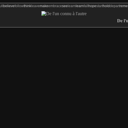
ull
believe
follow
think
leave
make
embrace
see
learn
learn
fall
hope
start
hold
depart
rem
De l'u